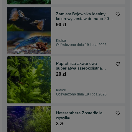
Zamiast Bojownika idealny
kolorowy zestaw do nano 20l
Red Nebula/Blue
90 zł
Kielce
Odświeżono dnia 19 lipca 2026
Paprotnica akwariowa
superłatwa szerokolistna
roślina na start 4x
20 zł
Kielce
Odświeżono dnia 19 lipca 2026
Heteranthera Zosterifolia
wysyłka
3 zł