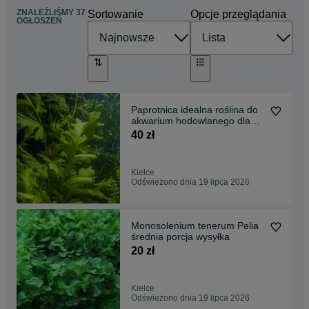
ZNALEŹLIŚMY 37
Sortowanie
Opcje przeglądania
OGŁOSZEŃ
Paprotnica idealna roślina do
akwarium hodowlanego dla
Gupików L
40 zł
Kielce
Odświeżono dnia 19 lipca 2026
Monosolenium tenerum Pelia
średnia porcja wysyłka
20 zł
Kielce
Odświeżono dnia 19 lipca 2026