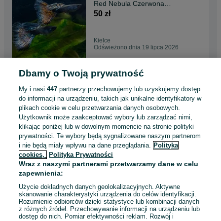
Red Nebula Czerwona
Mgławica para 2 m-ce
50 zł
Kielce
Odświeżono dnia 19 lipca 2026
Dbamy o Twoją prywatność
Piękne rasowe czerwone
Gupiki Red Nebula 5 młodych
My i nasi
447
partnerzy przechowujemy lub uzyskujemy dostęp
par + 1 para gratis
250 zł
do informacji na urządzeniu, takich jak unikalne identyfikatory w
plikach cookie w celu przetwarzania danych osobowych.
Użytkownik może zaakceptować wybory lub zarządzać nimi,
Kielce
klikając poniżej lub w dowolnym momencie na stronie polityki
Odświeżono dnia 19 lipca 2026
prywatności. Te wybory będą sygnalizowane naszym partnerom
i nie będą miały wpływu na dane przeglądania.
Polityka
cookies,
Polityka Prywatności
Gupiki Metal Red Nebula 2
Wraz z naszymi partnerami przetwarzamy dane w celu
samce do akwa
zapewnienia:
dekoracyjnego lub
50 zł
nanoakwarium
Użycie dokładnych danych geolokalizacyjnych. Aktywne
skanowanie charakterystyki urządzenia do celów identyfikacji.
Rozumienie odbiorców dzięki statystyce lub kombinacji danych
Kielce
z różnych źródeł. Przechowywanie informacji na urządzeniu lub
Odświeżono dnia 19 lipca 2026
dostęp do nich. Pomiar efektywności reklam. Rozwój i