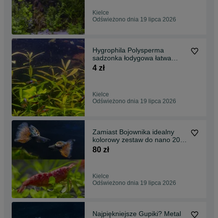
Kielce
Odświeżono dnia 19 lipca 2026
Hygrophila Polysperma
sadzonka łodygowa łatwa
wysoka roślina
4 zł
Kielce
Odświeżono dnia 19 lipca 2026
Zamiast Bojownika idealny
kolorowy zestaw do nano 20l
Metal Nebula/Red
80 zł
Kielce
Odświeżono dnia 19 lipca 2026
Najpiękniejsze Gupiki? Metal